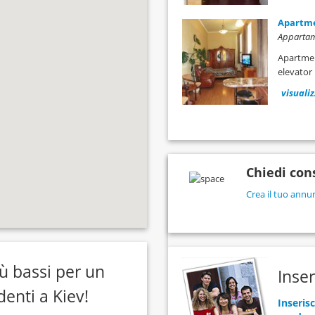
Apartme
Appartam
Apartment
elevator
visuali
Chiedi cons
Crea il tuo annun
iù bassi per un
Inser
denti a Kiev!
Inseris