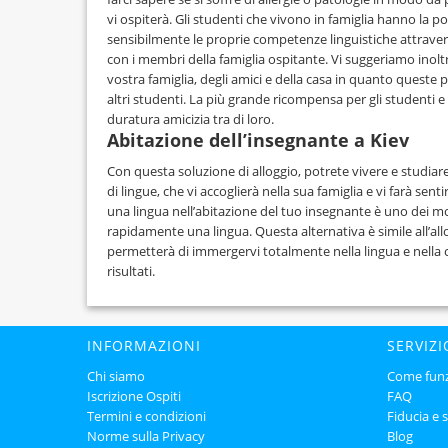
vi ospiterà. Gli studenti che vivono in famiglia hanno la pos
sensibilmente le proprie competenze linguistiche attrave
con i membri della famiglia ospitante. Vi suggeriamo inoltr
vostra famiglia, degli amici e della casa in quanto queste p
altri studenti. La più grande ricompensa per gli studenti e 
duratura amicizia tra di loro.
Abitazione dell’insegnante a Kiev
Con questa soluzione di alloggio, potrete vivere e studiar
di lingue, che vi accoglierà nella sua famiglia e vi farà se
una lingua nell’abitazione del tuo insegnante è uno dei mo
rapidamente una lingua. Questa alternativa è simile all’allo
permetterà di immergervi totalmente nella lingua e nella 
risultati.
INFORMAZIONI
SERVIZI
Chi siamo
Come fun
Iscrizione Ospiti
FAQ
Termini e condizioni
Fiducia e 
Norme sulla Privacy
Blog