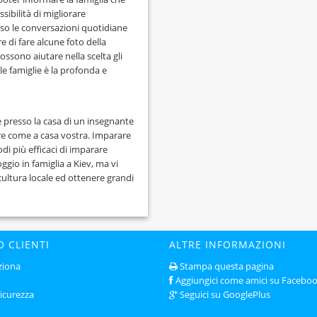
sibilità di migliorare
rso le conversazioni quotidiane
e di fare alcune foto della
ossono aiutare nella scelta gli
le famiglie è la profonda e
e presso la casa di un insegnante
ntire come a casa vostra. Imparare
di più efficaci di imparare
ggio in famiglia a Kiev, ma vi
cultura locale ed ottenere grandi
O CLIENTI
ALTRE INFORMAZIONI
ziona
Stampa questa pagina
Aggiungici come amici su Facebo
sicurezza
Seguici su GooglePlus