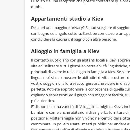
Di solito c'è una reception che potete contattare qualora
dubbi.
Appartamenti studio a Kiev
Desideri una maggiore privacy? Si può scegliere di soggio
con bagno ed angolo cottura. Sarebbe come avere un a
condividere la cucina o il bagno con altre persone.
Alloggio in famiglia a Kiev
Il contatto quotidiano con gli abitanti locali a Kiev, appren
vita ed utilizzare tutti i giorni le vostre abilità linguistich
principali di vivere in un alloggio in famiglia a Kiev. Se sie
lingua in sè sia a conoscere le abitudini di vita e costumi 
vostro soggiorno, allora vi accorgerete che vivere in un’abi
perfetta. Potrete approfondire la conoscenza di quella cult
cogliendo espressioni ed il gergo con maggiore facilità, e
più autentico.
E’ disponibile una varietà di "Alloggi in famiglia a Kiev", in
bambini e come anche abitazioni di single. La fornitura di 
posizione. Molte famiglie non vivono nel centro della città
camminare un po' e/o usare i mezzi pubblici per andare a
farci sapere se si soffre di allergie o patologie in modo da