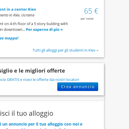
65 €
nt in a center Kiev
ento in Kiev, Ucraina
per notte
 on 4-th floor of a 5 story bulding with
 in downtown...
Per saperne di più »
zza mappa!
Tutti gli alloggi per gli studenti in Kiev »
iglio e le migliori offerte
cio GRATIS e ricevi le offerte dai nostri locatori
Crea annuncio
isci il tuo alloggio
ci un annuncio per il tuo alloggio con noi e