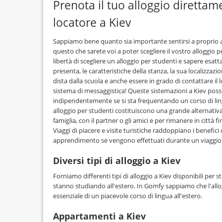
Prenota il tuo alloggio direttam
locatore a Kiev
Sappiamo bene quanto sia importante sentirsi a proprio a
questo che sarete voi a poter scegliere il vostro alloggio p
libertà di scegliere un alloggio per studenti e sapere esat
presenta, le caratteristiche della stanza, la sua localizzaz
dista dalla scuola e anche essere in grado di contattare il 
sistema di messaggistica! Queste sistemazioni a Kiev pos
indipendentemente se si sta frequentando un corso di li
alloggio per studenti costituiscono una grande alternativa, 
famiglia, con il partner o gli amici e per rimanere in città f
Viaggi di piacere e visite turistiche raddoppiano i benefici 
apprendimento se vengono effettuati durante un viaggio l
Diversi tipi di alloggio a Kiev
Forniamo differenti tipi di alloggio a Kiev disponibili per 
stanno studiando all'estero. In Gomfy sappiamo che l'al
essenziale di un piacevole corso di lingua all'estero.
Appartamenti a Kiev