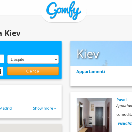
a Kiev
Kiev
Cerca
Appartamenti
Pavel
Appartam
Madrid
Show more »
comodità
visuali