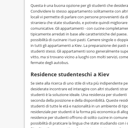
Questa è una buona opzione per gli studenti che desidera
Condividere lo stesso appartamento solitamente con altri 
locali vi permette di parlare con persone provenienti da di
straniera che state studiando, e potrete quindi migliorare 
comunicative. Gli appartamenti - con cucine completamen
tipicamente arredati in base alle caratteristiche del paes
possibilità di cucinare i tuoi pasti. Camere singole o dop
in tutti gli appartamenti a Kiev. La preparazione dei pasti 
studenti stessi. Gli appartamenti sono generalmente super
vitto, ma si trovano vicino a luoghi con molti servizi, come 
fermate degli autobus.
Residence studenteschi a Kiev
Se siete alla ricerca di uno stile di vita più indipendente p
desiderate incontrare ed interagire con altri studenti stranie
studenti è la soluzione ideale. Una residenza per studenti
seconda della posizione e della disponibilità. Queste res
studenti di tutte le età e nazionalità in un ambiente di tipo 
residenziale per studenti è la forma più economica di allog
residence per studenti offrono di solito cucine in comune
possibilità di praticare la lingua che state studiando con 