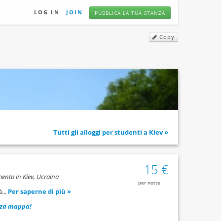
LOG IN
JOIN
PUBBLICA LA TUA STANZA
Copy
Tutti gli alloggi per studenti a Kiev »
15 €
ento in Kiev, Ucraina
per notte
...
Per saperne di più »
zza mappa!