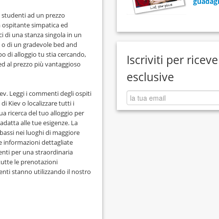
guadagn
r studenti ad un prezzo
a ospitante simpatica ed
ci di una stanza singola in un
v o di un gradevole bed and
po di alloggio tu stia cercando,
Iscriviti per ricev
 ed al prezzo più vantaggioso
esclusive
ev. Leggi i commenti degli ospiti
 Kiev o localizzare tutti i
a ricerca del tuo alloggio per
adatta alle tue esigenze. La
ù bassi nei luoghi di maggiore
le informazioni dettagliate
udenti per una straordinaria
 tutte le prenotazioni
enti stanno utilizzando il nostro