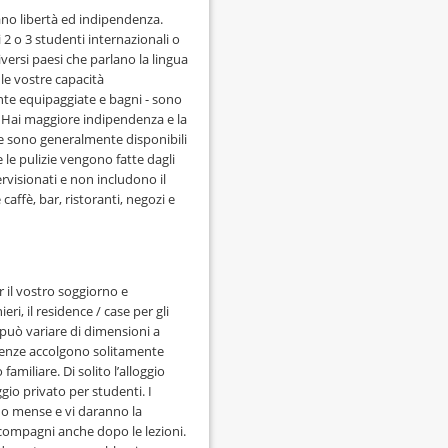
no libertà ed indipendenza.
2 o 3 studenti internazionali o
versi paesi che parlano la lingua
le vostre capacità
te equipaggiate e bagni - sono
e. Hai maggiore indipendenza e la
pie sono generalmente disponibili
e le pulizie vengono fatte dagli
visionati e non includono il
caffè, bar, ristoranti, negozi e
er il vostro soggiorno e
ri, il residence / case per gli
 può variare di dimensioni a
idenze accolgono solitamente
familiare. Di solito l’alloggio
gio privato per studenti. I
 o mense e vi daranno la
i compagni anche dopo le lezioni.