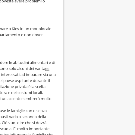
 doveste avere problemi o
rnare a Kiev in un monolocale
ppartamento e non dover
dere le abitudini alimentari e di
e, sono solo alcuni dei vantaggi
te interessati ad imparare sia una
del paese ospitante durante il
tazione privata è la scelta
ura e dei costumi locali,
 il tuo accento sembrerà molto
cluse le famiglie con o senza
pasti varia a seconda della
. Ciò vuol dire che si dovrà
 scuola. E' molto importante
 poter informare la famiglia che