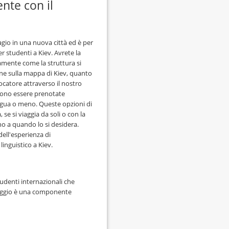
ente con il
gio in una nuova città ed è per
er studenti a Kiev. Avrete la
tamente come la struttura si
ione sulla mappa di Kiev, quanto
locatore attraverso il nostro
sono essere prenotate
ngua o meno. Queste opzioni di
se si viaggia da soli o con la
ino a quando lo si desidera.
dell'esperienza di
inguistico a Kiev.
studenti internazionali che
loggio è una componente