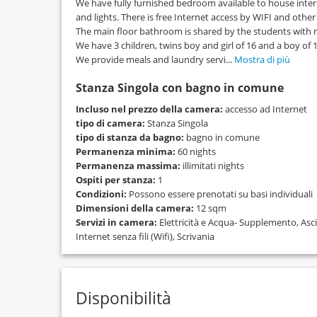
We have fully furnished bedroom available to house inter
and lights. There is free Internet access by WIFI and othe
The main floor bathroom is shared by the students with 
We have 3 children, twins boy and girl of 16 and a boy of 1
We provide meals and laundry servi...
Mostra di più
Stanza Singola con bagno in comune
Incluso nel prezzo della camera:
accesso ad Internet
tipo di camera:
Stanza Singola
tipo di stanza da bagno:
bagno in comune
Permanenza minima:
60 nights
Permanenza massima:
illimitati nights
Ospiti per stanza:
1
Condizioni:
Possono essere prenotati su basi individuali
Dimensioni della camera:
12 sqm
Servizi in camera:
Elettricità e Acqua- Supplemento, Asci
Internet senza fili (Wifi), Scrivania
Disponibilità