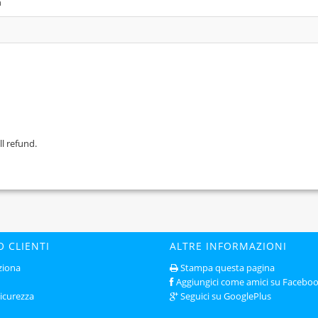
m
ll refund.
O CLIENTI
ALTRE INFORMAZIONI
ziona
Stampa questa pagina
Aggiungici come amici su Facebo
sicurezza
Seguici su GooglePlus