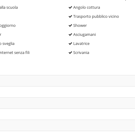
alla scuola
Angolo cottura
Trasporto pubblico vicino
oggiorno
Shower
r
Asciugamani
o sveglia
Lavatrice
nternet senza fili
Scrivania