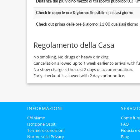
Distanza dal più vicino mezzo di trasporto pubblico:
0.3 K
Check in dopo le ore & giorno:
flessibile qualsiasi giorno
Check out prima delle ore & giorno:
11:00 qualsiasi giorno
Regolamento della Casa
No smoking. No drugs or heavy drinking.
Cancellation allowed up to 1 week earlier to arrival with fu
No show charge is the cost 2 days of accommodation.
Early checkout is allowed with 2 days prior notice.
INFORMAZIONI
SERVIZI
Chi siamo
Come fun
Iscrizione Ospiti
FAQ
Termini e condizioni
Fiducia e 
Norme sulla Privacy
Blog