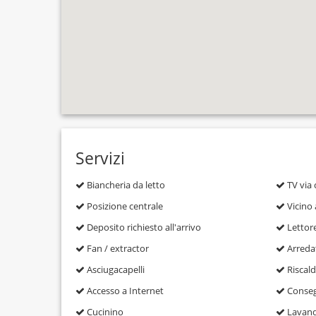
Servizi
Biancheria da letto
TV via 
Posizione centrale
Vicino a
Deposito richiesto all'arrivo
Lettor
Fan / extractor
Arredat
Asciugacapelli
Riscal
Accesso a Internet
Consegn
Cucinino
Lavand