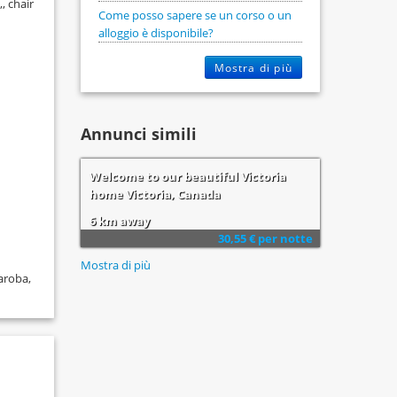
, chair
Come posso sapere se un corso o un
alloggio è disponibile?
Mostra di più
Annunci simili
Welcome to our beautiful Victoria
home Victoria, Canada
6 km away
30,55 € per notte
Mostra di più
aroba,