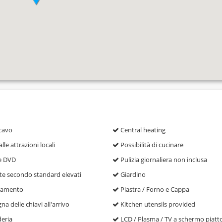
cavo
Central heating
lle attrazioni locali
Possibilità di cucinare
e DVD
Pulizia giornaliera non inclusa
e secondo standard elevati
Giardino
damento
Piastra / Forno e Cappa
a delle chiavi all'arrivo
Kitchen utensils provided
eria
LCD / Plasma / TV a schermo piatt