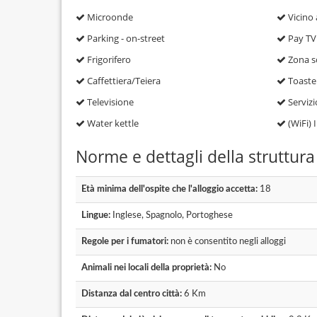
Microonde
Vicino 
Parking - on-street
Pay TV
Frigorifero
Zona s
Caffettiera/Teiera
Toaste
Televisione
Servizi
Water kettle
(WiFi) I
Norme e dettagli della struttura
Età minima dell'ospite che l'alloggio accetta:
18
Lingue:
Inglese, Spagnolo, Portoghese
Regole per i fumatori:
non è consentito negli alloggi
Animali nei locali della proprietà:
No
Distanza dal centro città:
6 Km