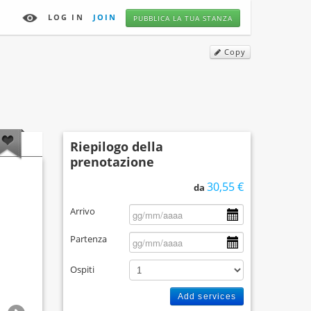
LOG IN
JOIN
PUBBLICA LA TUA STANZA
Copy
Riepilogo della
prenotazione
30,55 €
da
Arrivo
Partenza
Ospiti
Add services