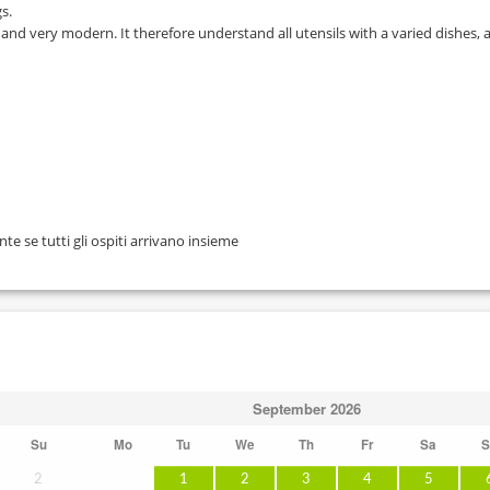
s.
 and very modern. It therefore understand all utensils with a varied dishes, 
 se tutti gli ospiti arrivano insieme
September
2026
Su
Mo
Tu
We
Th
Fr
Sa
S
2
1
2
3
4
5