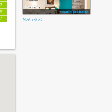
3
km away
155,00 € per notte
0
7
Mostra di più