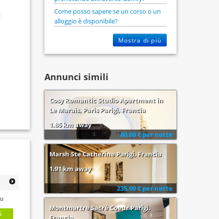
Come posso sapere se un corso o un
a
alloggio è disponibile?
Mostra di più
Annunci simili
Cosy Romantic Studio Apartment in
Le Marais, Paris Parigi, Francia
1.86 km away
80,00 € per notte
Marsh Ste Catherine Parigi, Francia
1.91 km away
235,00 € per notte
u
Montmartre Sacré Coeur Parigi,
6
Francia