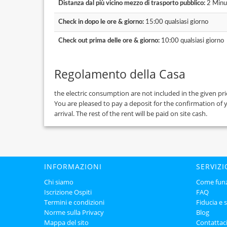
Distanza dal più vicino mezzo di trasporto pubblico:
2 Minut
Check in dopo le ore & giorno:
15:00 qualsiasi giorno
Check out prima delle ore & giorno:
10:00 qualsiasi giorno
Regolamento della Casa
the electric consumption are not included in the given price
You are pleased to pay a deposit for the confirmation of 
arrival. The rest of the rent will be paid on site cash.
INFORMAZIONI
SERVIZI
Chi siamo
Come fun
Iscrizione Ospiti
FAQ
Termini e condizioni
Fiducia e 
Norme sulla Privacy
Blog
Mappa del sito
Contattac