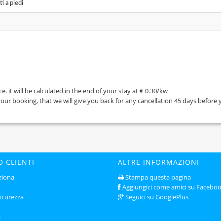
i a piedi
. it will be calculated in the end of your stay at € 0.30/kw
your booking, that we will give you back for any cancellation 45 days before 
O CLIENTI
ALTRE INFORMAZIONI
ziona
Stampa questa pagina
Aggiungici come amici su Facebo
sicurezza
Seguici su GooglePlus
i