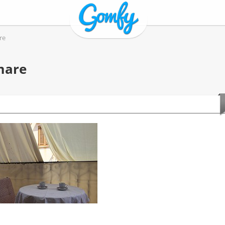
re
mare