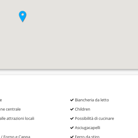
e
Biancheria da letto
ne centrale
Children
lle attrazioni locali
Possibilità di cucinare
Asciugacapelli
 / Forno e Cappa
Ferro da stiro