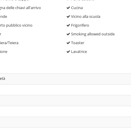
a delle chiavi all'arrivo
Cucina
onde
Vicino alla scuola
to pubblico vicino
Frigorifero
r
Smoking allowed outside
iera/Teiera
Toaster
ione
Lavatrice
 età