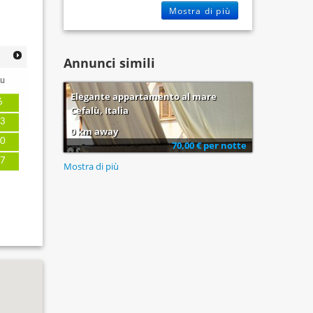
Mostra di più
Annunci simili
u
Elegante appartamento al mare
6
Cefalù, Italia
3
0 km away
0
70,00 € per notte
7
Mostra di più