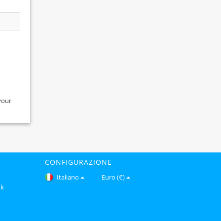
your
CONFIGURAZIONE
Italiano
Euro (€)
ok