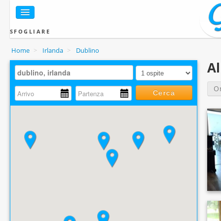
SFOGLIARE
Home
>
Irlanda
>
Dublino
Al
O
Cerca