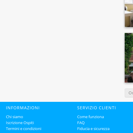
O
INFORMAZIONI
SERVIZIO CLIENTI
Chi siamo
Come funziona
Iscrizione Ospiti
FAQ
Termini e condizioni
Fiducia e sicurezza