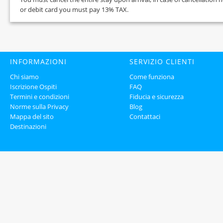
or debit card you must pay 13% TAX.
INFORMAZIONI
SERVIZIO CLIENTI
Chi siamo
Come funziona
Iscrizione Ospiti
FAQ
Termini e condizioni
Fiducia e sicurezza
Norme sulla Privacy
Blog
Mappa del sito
Contattaci
Destinazioni