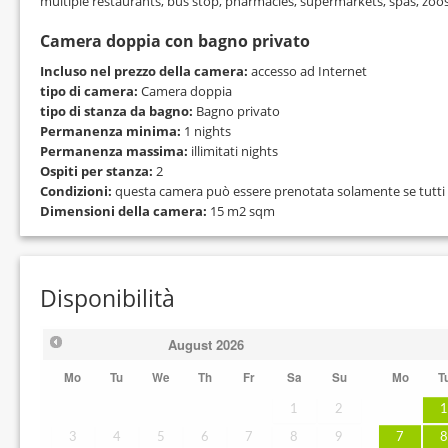
multiple restaurants, bus stop, pharmacies, supermarkets, spas, zoos
Camera doppia con bagno privato
Incluso nel prezzo della camera:
accesso ad Internet
tipo di camera:
Camera doppia
tipo di stanza da bagno:
Bagno privato
Permanenza minima:
1 nights
Permanenza massima:
illimitati nights
Ospiti per stanza:
2
Condizioni:
questa camera può essere prenotata solamente se tutti g
Dimensioni della camera:
15 m2 sqm
Disponibilità
August
2026
Mo
Tu
We
Th
Fr
Sa
Su
Mo
T
1
2
3
4
5
6
7
8
9
7