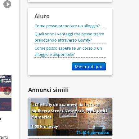
Aiuto
Come posso prenotare un alloggio?
Quali sono i vantaggi che posso trarre
prenotando attraverso Gomfy?
Come posso sapere se un corso o un
alloggio è disponibile?
Mostra di più
Annunci simili
Little Italy una camera da letto su
Mulberry Street New York, Stati Uniti
d'America
a
1.08 km away
71,10 € per notte
ranti