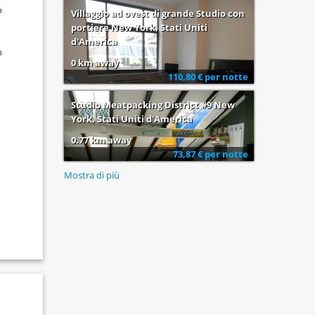
o
Villaggio ad ovest di grande Studio con
portiere New York, Stati Uniti
d'America
n
0 km away
110,80 € per notte
Studio Meatpacking District #9 New
York, Stati Uniti d'America
0.77 km away
73,87 € per notte
Mostra di più