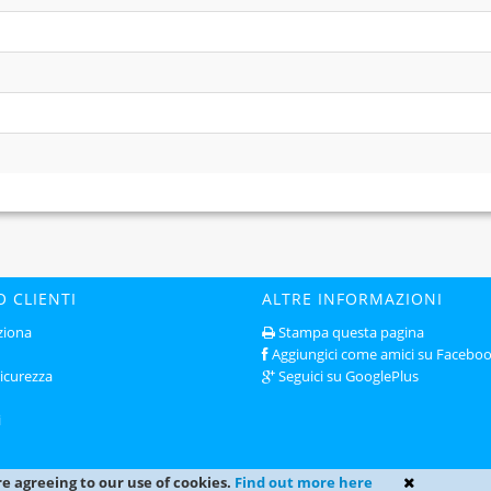
O CLIENTI
ALTRE INFORMAZIONI
ziona
Stampa questa pagina
Aggiungici come amici su Facebo
sicurezza
Seguici su GooglePlus
i
re agreeing to our use of cookies.
Find out more here