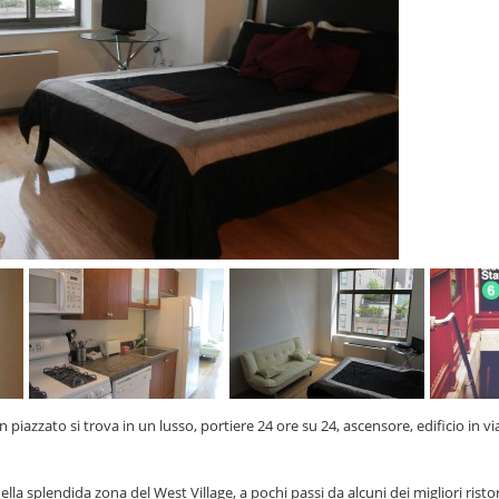
azzato si trova in un lusso, portiere 24 ore su 24, ascensore, edificio in vi
splendida zona del West Village, a pochi passi da alcuni dei migliori risto