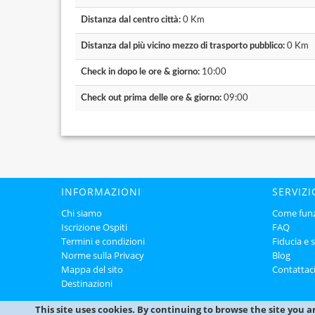
Distanza dal centro città:
0 Km
Distanza dal più vicino mezzo di trasporto pubblico:
0 Km
Check in dopo le ore & giorno:
10:00
Check out prima delle ore & giorno:
09:00
INFORMAZIONI
SERVIZI
Chi siamo
Come fun
Iscrizione Ospiti
FAQ
Termini e condizioni
Fiducia e 
Norme sulla Privacy
Blog
Mappa del sito
Contattac
Destinazioni
This site uses cookies. By continuing to browse the site you a