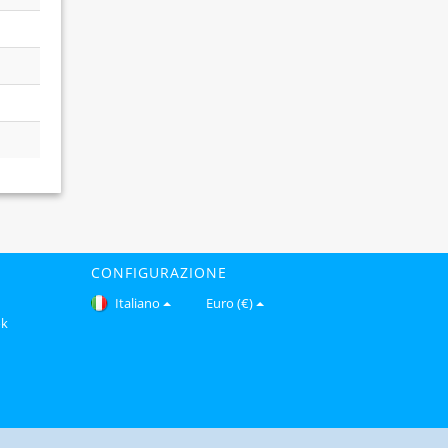
CONFIGURAZIONE
Italiano
Euro (€)
ok
Copyright © 2026 Gomfy.com. Tutti i diritti riservati.