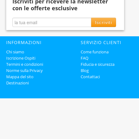
Iscriviti per ricevere la newsletter
con le offerte esclusive
Iscriviti
INFORMAZIONI
SERVIZIO CLIENTI
Chi siamo
Come funziona
Iscrizione Ospiti
FAQ
Termini e condizioni
Fiducia e sicurezza
Norme sulla Privacy
Blog
Mappa del sito
Contattaci
Destinazioni