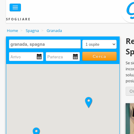
SFOGLIARE
Home
>
Spagna
>
Granada
Re
S
Cerca
Se si
incon
solu
posiz
O