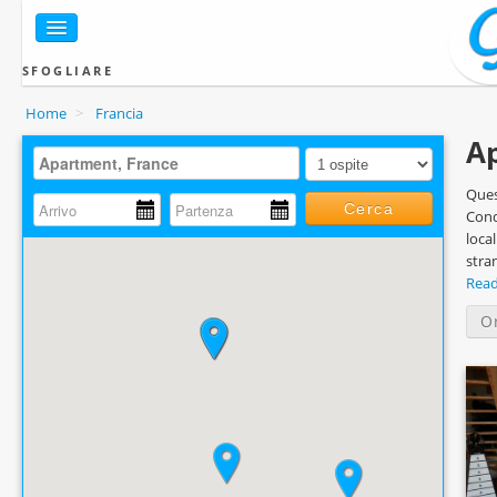
SFOGLIARE
Home
>
Francia
Ap
Ques
Cerca
Cond
loca
stra
Rea
O