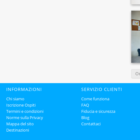
O
INFORMAZIONI
SERVIZIO CLIENTI
Chi siamo
Come funziona
Iscrizione Ospiti
FAQ
Termini e condizioni
Fiducia e sicurezza
Norme sulla Privacy
Blog
Mappa del sito
Contattaci
Destinazioni