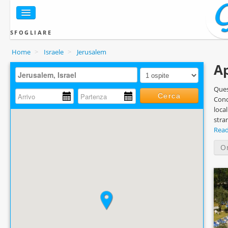
SFOGLIARE
Home
>
Israele
>
Jerusalem
Ap
Ques
Cerca
Cond
loca
stra
Rea
O