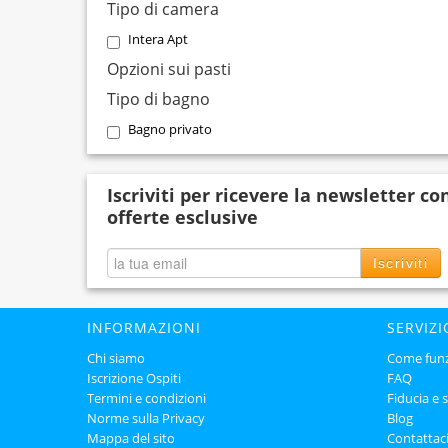
Tipo di camera
Intera Apt
Opzioni sui pasti
Tipo di bagno
Bagno privato
Iscriviti per ricevere la newsletter co
offerte esclusive
Iscriviti
INFORMAZIONI
SERVIZI
Chi siamo
Come fun
Iscrizione Ospiti
FAQ
Termini e condizioni
Fiducia e 
Norme sulla Privacy
Blog
Mappa del sito
Contattac