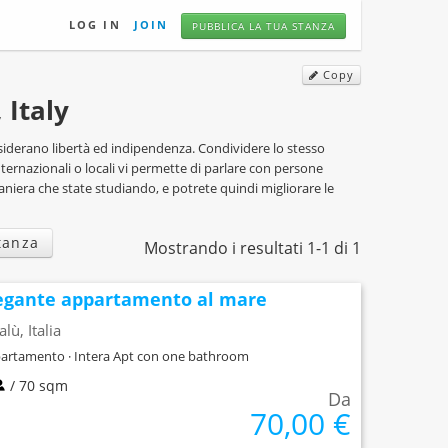
LOG IN
JOIN
PUBBLICA LA TUA STANZA
Copy
 Italy
iderano libertà ed indipendenza. Condividere lo stesso
ternazionali o locali vi permette di parlare con persone
raniera che state studiando, e potrete quindi migliorare le
tanza
Mostrando i resultati 1-1 di 1
egante appartamento al mare
alù, Italia
artamento · Intera Apt con one bathroom
/ 70 sqm
Da
70,00 €