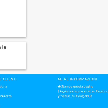
n le
O CLIENTI
ALTRE INFORMAZIONI
ziona
Stampa questa pagina
Aggiungici come amici su Facebo
sicurezza
Seguici su GooglePlus
i