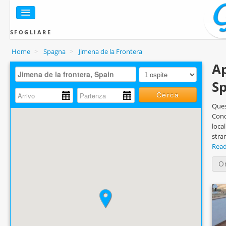
SFOGLIARE
Home
>
Spagna
>
Jimena de la Frontera
Ap
S
Cerca
Ques
Cond
loca
stra
Rea
O